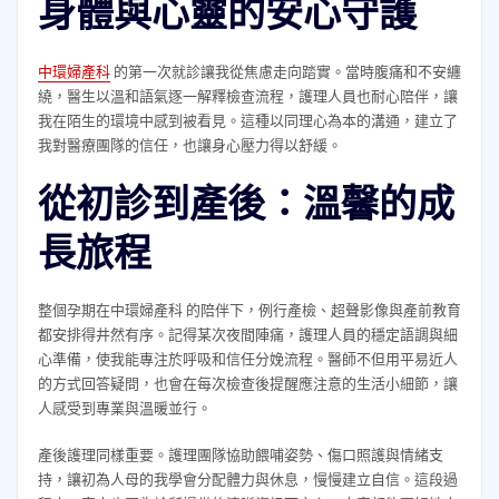
身體與心靈的安心守護
中環婦產科
的第一次就診讓我從焦慮走向踏實。當時腹痛和不安纏
繞，醫生以溫和語氣逐一解釋檢查流程，護理人員也耐心陪伴，讓
我在陌生的環境中感到被看見。這種以同理心為本的溝通，建立了
我對醫療團隊的信任，也讓身心壓力得以舒緩。
從初診到產後：溫馨的成
長旅程
整個孕期在中環婦產科 的陪伴下，例行產檢、超聲影像與產前教育
都安排得井然有序。記得某次夜間陣痛，護理人員的穩定語調與細
心準備，使我能專注於呼吸和信任分娩流程。醫師不但用平易近人
的方式回答疑問，也會在每次檢查後提醒應注意的生活小細節，讓
人感受到專業與溫暖並行。
產後護理同樣重要。護理團隊協助餵哺姿勢、傷口照護與情緒支
持，讓初為人母的我學會分配體力與休息，慢慢建立自信。這段過