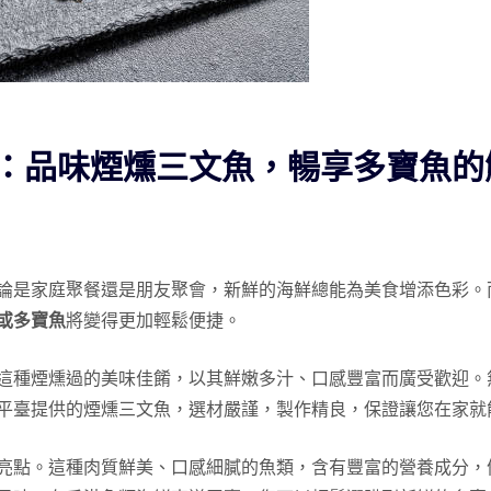
：品味煙燻三文魚，暢享多寶魚的
論是家庭聚餐還是朋友聚會，新鮮的海鮮總能為美食增添色彩。
或多寶魚
將變得更加輕鬆便捷。
這種煙燻過的美味佳餚，以其鮮嫩多汁、口感豐富而廣受歡迎。
平臺提供的煙燻三文魚，選材嚴謹，製作精良，保證讓您在家就
亮點。這種肉質鮮美、口感細膩的魚類，含有豐富的營養成分，