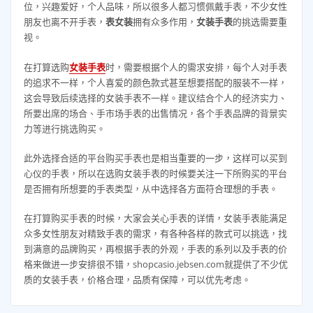
位，兴趣爱好，个人品味，所以很多人都习惯佩戴手表，不少女性
朋友也离不开手表，
表女装
拥有众多作用，
女装手表
的挑选需要重
视。
在打算选购
女装手表
时，需要根据个人的需求安排，每个人对手表
的追求不一样，个人喜爱的颜色款式甚至想要搭配的服装不一样，
这会导致后续选择的女装手表不一样。建议结合个人的经济实力、
所要出席的场合、手市场手表的出售情况，各个手表品牌的背景实
力等进行挑选购买。
此外选择合适的平台购买手表也是相当重要的一步，这样可以买到
心仪的手表，所以在选购女装手表的时候要关注一下所购买的平台
是否拥有所想要的手表类型，从中选择各方面符合理想的手表。
在打算购买手表的时候，大家会关心手表的详情，女装手表能满足
众多女性朋友对精致手表的需求，有各种各样的款式可以挑选，找
到满意的品牌购买，再根据手表的外观，手表的系列以及手表的价
格来做进一步安排很不错，shopcasio.jebsen.com就提供了不少优
质的女装手表，价格合理，品质有保障，可以优先考虑。